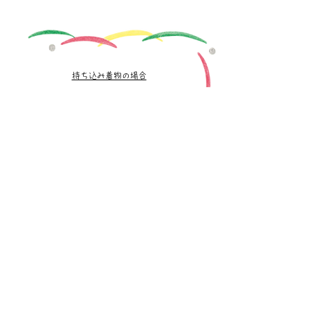
​持ち込み着物の場合
・着付け
(留袖or色留袖の場合、＋2,000円)
​8,000
円
​レンタル着物の場合
（撮影される方の割引価格）
・女性 着付け＋店内レンタル
​20,000
円
・女性 着付け＋外出レンタル
​27,000
円
・男性 着付け＋店内レンタル
​18,000
円