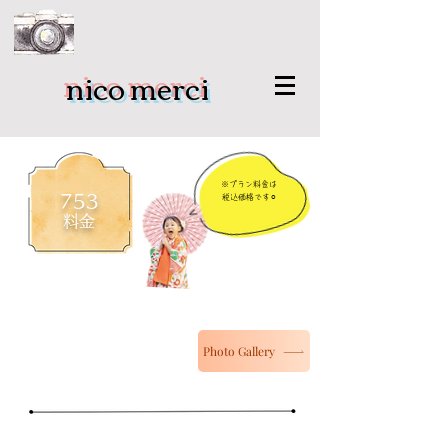
nico merci
​※プラン料金は
​753
税込価格です⚪︎
料金
Photo Gallery