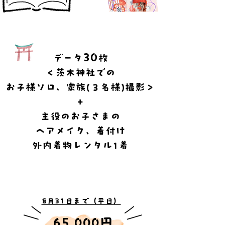
3
0
​データ
枚
＜茨木神社での
​お子様ソロ、家族(３名様)撮影＞
​＋
主役のお子さまの
ヘアメイク、着付け
外内着物レンタル1着
​8月31日まで（平日）
​ 65,000円